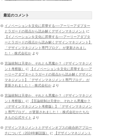
最近のコメント
イノベーションを文化に昇華する──アーリーアダプター
とラガードの視点から読み解くデザインマネジメント
に
【イノベーションを文化に昇華する──アーリーアダプタ
ーとラガードの視点から読み解くデザインマネジメント】
「デザインマネジメント専門ブログ」 が更新されまし
た！ - 株式会社か
より
言論統制は天使か、それとも悪魔か？（デザインマネジメ
ント考察版）
に
【イノベーションを文化に昇華する──ア
ーリーアダプターとラガードの視点から読み解くデザイン
マネジメント】「デザインマネジメント専門ブログ」 が
更新されました！ - 株式会社か
より
言論統制は天使か、それとも悪魔か？（デザインマネジメ
ント考察版）
に
【言論統制は天使か、それとも悪魔か？
（デザインマネジメント考察版）】「デザインマネジメン
ト専門ブログ」 が更新されました！ - 株式会社かたちな
きもの公式サイト
より
デザインマネジメントとデザインオプスの統合的アプロー
チについて（2024年解説版）
に
【デザインマネジメント