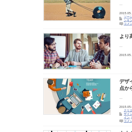
…
2015.05
ソー
ンキ
コメ
より
…
2015.05.
デザ
点か
…
2015.05
クリ
ザイン
イン
,
コメ