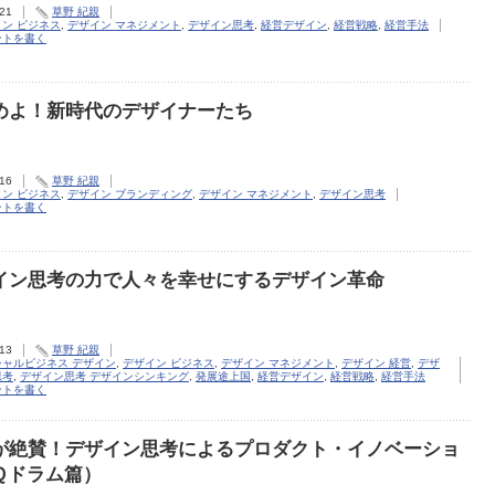
.21
草野 紀親
ン ビジネス
,
デザイン マネジメント
,
デザイン思考
,
経営デザイン
,
経営戦略
,
経営手法
ントを書く
めよ！新時代のデザイナーたち
.16
草野 紀親
ン ビジネス
,
デザイン ブランディング
,
デザイン マネジメント
,
デザイン思考
ントを書く
イン思考の力で人々を幸せにするデザイン革命
.13
草野 紀親
シャルビジネス デザイン
,
デザイン ビジネス
,
デザイン マネジメント
,
デザイン 経営
,
デザ
思考
,
デザイン思考 デザインシンキング
,
発展途上国
,
経営デザイン
,
経営戦略
,
経営手法
ントを書く
が絶賛！デザイン思考によるプロダクト・イノベーショ
Ｑドラム篇）