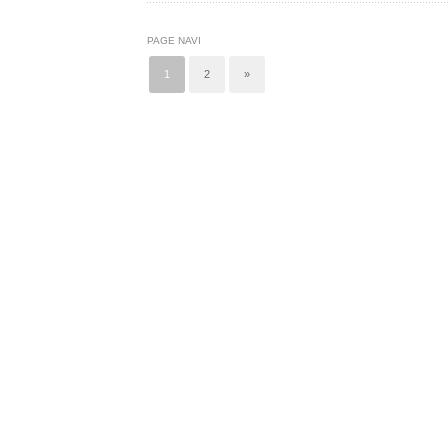
PAGE NAVI
1
2
»