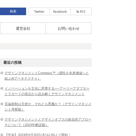
運営会社
お問い合わせ
最近の投稿
デザインマネジメントCompass™（感性を未来価値へと
結ぶAIアーキテクチャ）
イノベーションを文化に昇華する──アーリーアダプター
とラガードの視点から読み解くデザインマネジメント
言論統制は天使か、それとも悪魔か？（デザインマネジメ
ント考察版）
デザインマネジメントとデザインオプスの統合的アプロー
チについて（2024年解説版）
【告知】2024年6月20日(木)12:00より開始！