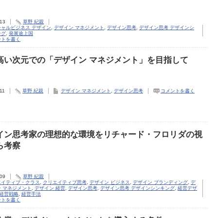
.13
草野 紀親
シャルビジネス デザイン
,
デザイン マネジメント
,
デザイン思考
,
デザイン思考 デザインシ
ング
,
発展途上国
ントを書く
高い次元での「デザイン マネジメント」を目指して
11
草野 紀親
デザイン マネジメント
,
デザイン思考
コメントを書く
イン思考家の理想的な環境をリチャード・フロリダの視
ら考察
.09
草野 紀親
エイティブ・クラス
,
クリエイティブ思考
,
デザイン ビジネス
,
デザイン ブランディング
,
デ
 マネジメント
,
デザイン 経営
,
デザイン思考
,
デザイン思考 デザインシンキング
,
経営デザ
経営戦略
,
経営手法
ントを書く