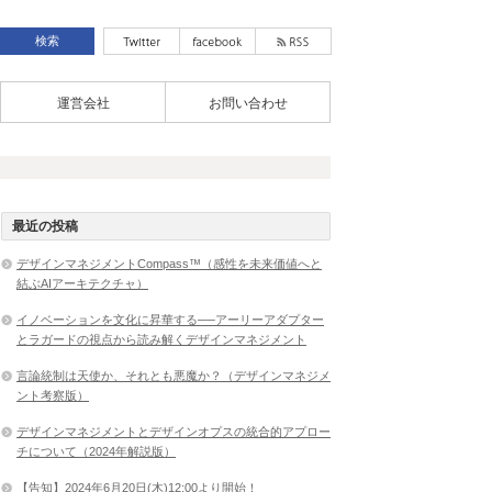
運営会社
お問い合わせ
最近の投稿
デザインマネジメントCompass™（感性を未来価値へと
結ぶAIアーキテクチャ）
イノベーションを文化に昇華する──アーリーアダプター
とラガードの視点から読み解くデザインマネジメント
言論統制は天使か、それとも悪魔か？（デザインマネジメ
ント考察版）
デザインマネジメントとデザインオプスの統合的アプロー
チについて（2024年解説版）
【告知】2024年6月20日(木)12:00より開始！