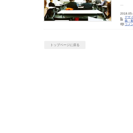
…
2018.05
デザ
義・
コメ
トップページに戻る