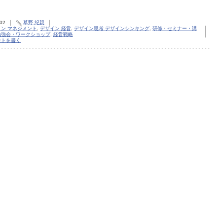
.02
草野 紀親
イン マネジメント
,
デザイン 経営
,
デザイン思考 デザインシンキング
,
研修・セミナー・講
勉強会・ワークショップ
,
経営戦略
ントを書く