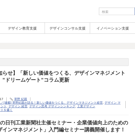
デザイン教育支援
デザインコンサル支援
イノベーション支援
知らせ】「新しい価値をつくる、デザインマネジメント
」”ドリームゲート”コラム更新
.17
草野 紀親
ム／[連載] 草野紀親が語る！新しい価値をつくる、デザインマネジメント経営
,
デザイン マ
メント
,
デザイン 経営
,
デザイン思考 デザインシンキング
,
工業デザイン
ントを書く
目の日刊工業新聞社主催セミナー・企業価値向上のための
ザインマネジメント」入門編セミナー講義開催します！