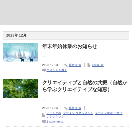
2023年 12月
年末年始休業のお知らせ
…
2023.12.23
草野 紀親
お知らせ
コメントを書く
クリエイティブと自然の共振（自然か
ら学ぶクリエイティブな知恵）
…
2023.12.06
草野 紀親
アート思考
,
デザイン マネジメント
,
デザイン思考 デザイ
ンシンキング
2 comments