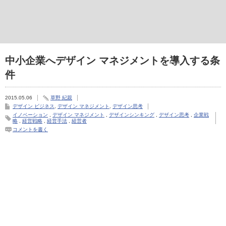
中小企業へデザイン マネジメントを導入する条
件
2015.05.06
草野 紀親
デザイン ビジネス
,
デザイン マネジメント
,
デザイン思考
イノベーション
,
デザイン マネジメント
,
デザインシンキング
,
デザイン思考
,
企業戦
略
,
経営戦略
,
経営手法
,
経営者
コメントを書く