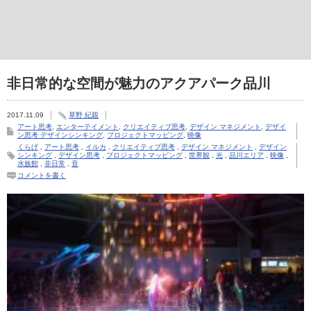
非日常的な空間が魅力のアクアパーク品川
2017.11.09
草野 紀親
アート思考
,
エンターテイメント
,
クリエイティブ思考
,
デザイン マネジメント
,
デザイ
ン思考 デザインシンキング
,
プロジェクトマッピング
,
映像
くらげ
,
アート思考
,
イルカ
,
クリエイティブ思考
,
デザイン マネジメント
,
デザイン
シンキング
,
デザイン思考
,
プロジェクトマッピング
,
世界観
,
光
,
品川エリア
,
映像
,
水族館
,
非日常
,
音
コメントを書く