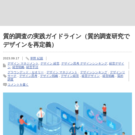
質的調査の実践ガイドライン（質的調査研究で
デザインを再定義）
2023.09.17
草野 紀親
デザイン マネジメント
,
デザイン 経営
,
デザイン思考 デザインシンキング
,
経営デザイ
ン
,
経営戦略
,
経営手法
グラウンデッド・セオリー
,
デザイン マネジメント
,
デザインシンキング
,
デザインリ
サーチ
,
デザイン思考
,
デザイン戦略
,
デザイン経営
,
経営デザイン
,
経営戦略
,
質的
調査
コメントを書く