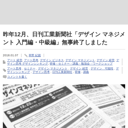
昨年12月、日刊工業新聞社「デザイン マネジメ
ント 入門編・中級編」無事終了しました
2018.01.07
草野 紀親
アート 経営
,
アート思考
,
デザイン ビジネス
,
デザイン マネジメント
,
デザイン 経営
,
デ
ザイン思考 デザインシンキング
,
研修・セミナー・講義・勉強会・ワークショップ
アート思考
,
セミナー
,
デザイン マネジメント
,
デザイン 経営
,
デザイン 可能性
,
デ
ザインシンキング
,
デザイン思考
,
日刊工業新聞社
,
研修
,
講義
コメントを書く