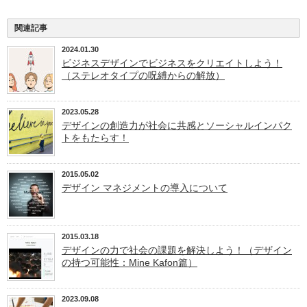
関連記事
2024.01.30
ビジネスデザインでビジネスをクリエイトしよう！
（ステレオタイプの呪縛からの解放）
2023.05.28
デザインの創造力が社会に共感とソーシャルインパク
トをもたらす！
2015.05.02
デザイン マネジメントの導入について
2015.03.18
デザインの力で社会の課題を解決しよう！（デザイン
の持つ可能性：Mine Kafon篇）
2023.09.08