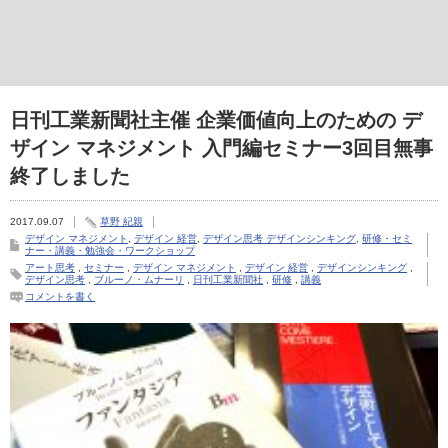
日刊工業新聞社主催 企業価値向上のための デ
ザイン マネジメント 入門編セミナー3回目無事
終了しました
2017.09.07
草野 紀親
デザイン マネジメント
,
デザイン 経営
,
デザイン思考 デザインシンキング
,
研修・セミ
ナー・講義・勉強会・ワークショップ
アート思考
,
セミナー
,
デザイン マネジメント
,
デザイン 経営
,
デザインシンキング
,
デザイン思考
,
ブルーノ・ムナーリ
,
日刊工業新聞社
,
研修
,
講義
コメントを書く