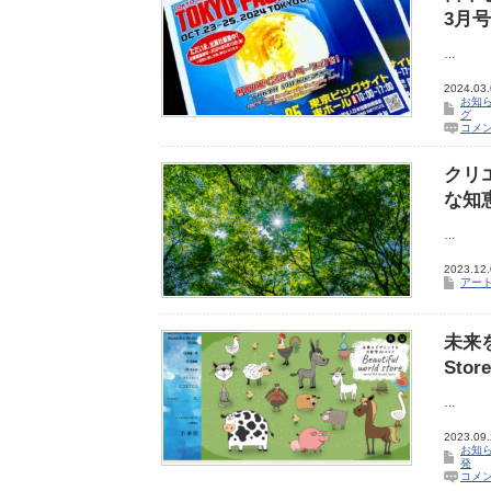
3月
…
2024.03
お知
グ
コメ
クリ
な知
…
2023.12
アー
未来を
Sto
…
2023.09
お知
発
コメ