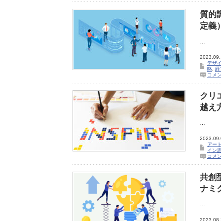
質的
定義
…
2023.09
デザ
略
,
経
コメ
クリ
越え
…
2023.09
アー
イン
コメ
共創
ナミ
…
2023.08