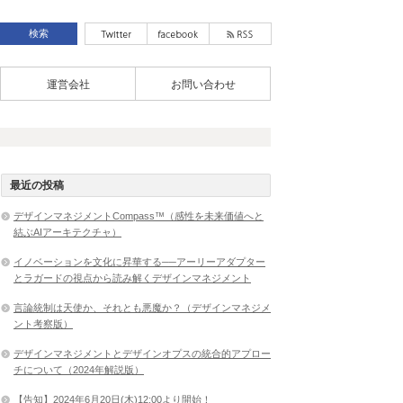
運営会社
お問い合わせ
最近の投稿
デザインマネジメントCompass™（感性を未来価値へと
結ぶAIアーキテクチャ）
イノベーションを文化に昇華する──アーリーアダプター
とラガードの視点から読み解くデザインマネジメント
言論統制は天使か、それとも悪魔か？（デザインマネジメ
ント考察版）
デザインマネジメントとデザインオプスの統合的アプロー
チについて（2024年解説版）
【告知】2024年6月20日(木)12:00より開始！