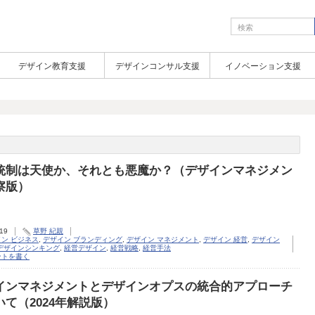
デザイン教育支援
デザインコンサル支援
イノベーション支援
統制は天使か、それとも悪魔か？（デザインマネジメン
察版）
.19
草野 紀親
ン ビジネス
,
デザイン ブランディング
,
デザイン マネジメント
,
デザイン 経営
,
デザイン
 デザインシンキング
,
経営デザイン
,
経営戦略
,
経営手法
ントを書く
インマネジメントとデザインオプスの統合的アプローチ
いて（2024年解説版）