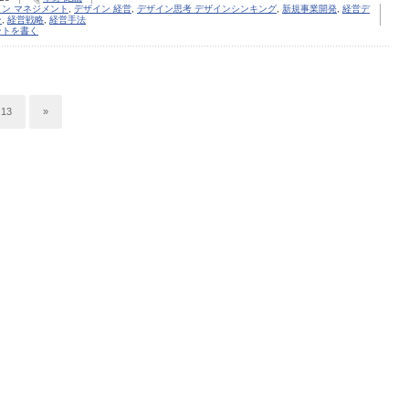
イン マネジメント
,
デザイン 経営
,
デザイン思考 デザインシンキング
,
新規事業開発
,
経営デ
ン
,
経営戦略
,
経営手法
ントを書く
13
»