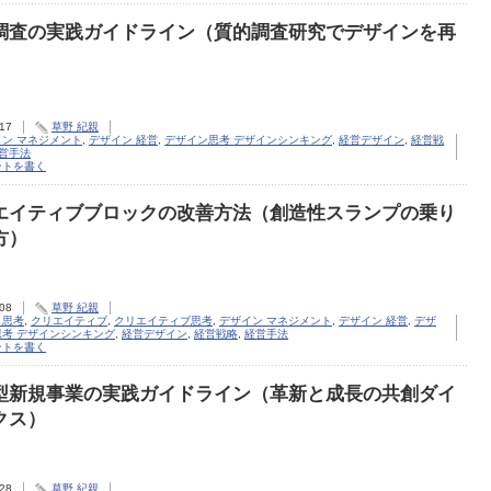
調査の実践ガイドライン（質的調査研究でデザインを再
）
.17
草野 紀親
イン マネジメント
,
デザイン 経営
,
デザイン思考 デザインシンキング
,
経営デザイン
,
経営戦
営手法
ントを書く
エイティブブロックの改善方法（創造性スランプの乗り
方）
.08
草野 紀親
ト思考
,
クリエイティブ
,
クリエイティブ思考
,
デザイン マネジメント
,
デザイン 経営
,
デザ
思考 デザインシンキング
,
経営デザイン
,
経営戦略
,
経営手法
ントを書く
型新規事業の実践ガイドライン（革新と成長の共創ダイ
クス）
.28
草野 紀親