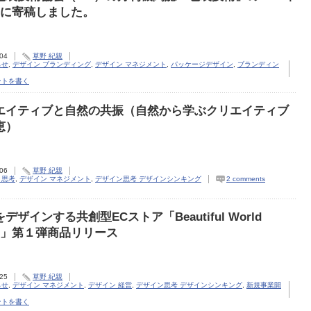
号に寄稿しました。
.04
草野 紀親
らせ
,
デザイン ブランディング
,
デザイン マネジメント
,
パッケージデザイン
,
ブランディン
ントを書く
エイティブと自然の共振（自然から学ぶクリエイティブ
恵）
.06
草野 紀親
ト思考
,
デザイン マネジメント
,
デザイン思考 デザインシンキング
2 comments
デザインする共創型ECストア「Beautiful World
re」第１弾商品リリース
.25
草野 紀親
らせ
,
デザイン マネジメント
,
デザイン 経営
,
デザイン思考 デザインシンキング
,
新規事業開
ントを書く