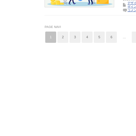
デザ
ザイ
コメ
PAGE NAVI
1
2
3
4
5
6
…