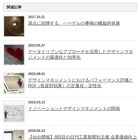
関連記事
2017.10.11
原点に回帰する、ヘーゲルの事物の螺旋的発展
2023.05.27
データドリブンなアプローチを活用したデザインマネ
ジメントの最適化と効率化
2023.08.01
デザインマネジメントにおけるパフォーマンス評価と
ROI（投資対効果）の定量化・定性化
2015.03.13
イノベーションとデザインマネジメントの関係
2019.04.12
【仙台開催】9回目の日刊工業新聞社主催 企業価値向上