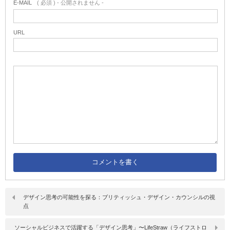
E-MAIL
( 必須 ) - 公開されません -
URL
デザイン思考の可能性を探る：ブリティッシュ・デザイン・カウンシルの視
点
ソーシャルビジネスで活躍する「デザイン思考」〜LifeStraw（ライフストロ