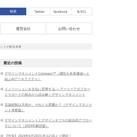
運営会社
お問い合わせ
ントが創る未来
最近の投稿
デザインマネジメントCompass™（感性を未来価値へと
結ぶAIアーキテクチャ）
イノベーションを文化に昇華する──アーリーアダプター
とラガードの視点から読み解くデザインマネジメント
言論統制は天使か、それとも悪魔か？（デザインマネジメ
ント考察版）
デザインマネジメントとデザインオプスの統合的アプロー
チについて（2024年解説版）
【告知】2024年6月20日(木)12:00より開始！