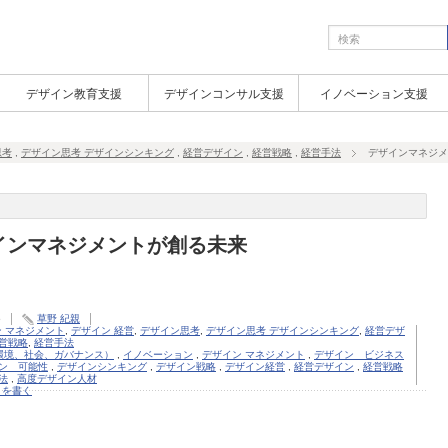
デザイン教育支援
デザインコンサル支援
イノベーション支援
思考
,
デザイン思考 デザインシンキング
,
経営デザイン
,
経営戦略
,
経営手法
デザインマネジメ
インマネジメントが創る未来
6
草野 紀親
 マネジメント
,
デザイン 経営
,
デザイン思考
,
デザイン思考 デザインシンキング
,
経営デザ
営戦略
,
経営手法
環境、社会、ガバナンス）
,
イノベーション
,
デザイン マネジメント
,
デザイン ビジネス
ン 可能性
,
デザインシンキング
,
デザイン戦略
,
デザイン経営
,
経営デザイン
,
経営戦略
法
,
高度デザイン人材
トを書く