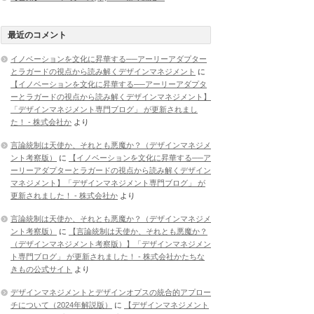
最近のコメント
イノベーションを文化に昇華する──アーリーアダプター
とラガードの視点から読み解くデザインマネジメント
に
【イノベーションを文化に昇華する──アーリーアダプタ
ーとラガードの視点から読み解くデザインマネジメント】
「デザインマネジメント専門ブログ」 が更新されまし
た！ - 株式会社か
より
言論統制は天使か、それとも悪魔か？（デザインマネジメ
ント考察版）
に
【イノベーションを文化に昇華する──ア
ーリーアダプターとラガードの視点から読み解くデザイン
マネジメント】「デザインマネジメント専門ブログ」 が
更新されました！ - 株式会社か
より
言論統制は天使か、それとも悪魔か？（デザインマネジメ
ント考察版）
に
【言論統制は天使か、それとも悪魔か？
（デザインマネジメント考察版）】「デザインマネジメン
ト専門ブログ」 が更新されました！ - 株式会社かたちな
きもの公式サイト
より
デザインマネジメントとデザインオプスの統合的アプロー
チについて（2024年解説版）
に
【デザインマネジメント