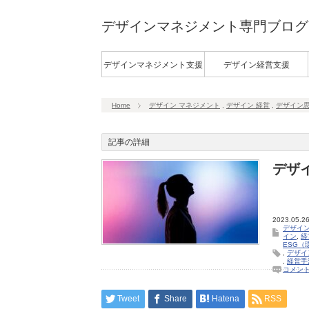
デザインマネジメント専門ブログ
デザインマネジメント支援
デザイン経営支援
Home
デザイン マネジメント
,
デザイン 経営
,
デザイン
記事の詳細
デザ
2023.05.2
デザイン
イン
,
経
ESG（
,
デザイ
,
経営手
コメン
Tweet
Share
Hatena
RSS