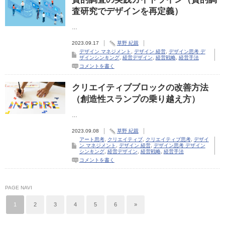
査研究でデザインを再定義）
…
2023.09.17
草野 紀親
デザイン マネジメント
,
デザイン 経営
,
デザイン思考 デ
ザインシンキング
,
経営デザイン
,
経営戦略
,
経営手法
コメントを書く
クリエイティブブロックの改善方法
（創造性スランプの乗り越え方）
…
2023.09.08
草野 紀親
アート思考
,
クリエイティブ
,
クリエイティブ思考
,
デザイ
ン マネジメント
,
デザイン 経営
,
デザイン思考 デザイン
シンキング
,
経営デザイン
,
経営戦略
,
経営手法
コメントを書く
PAGE NAVI
1
2
3
4
5
6
»