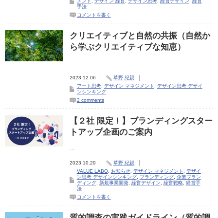
メント
,
デザイン 経営
,
デザイン思考
,
経営デザイン
,
経営
手法
コメントを書く
クリエイティブと自然の共振（自然か
ら学ぶクリエイティブな知恵）
…
2023.12.06
草野 紀親
アート思考
,
デザイン マネジメント
,
デザイン思考 デザイ
ンシンキング
2 comments
【２社 限定！】ブランディングスター
トアップ企画のご案内
…
2023.10.29
草野 紀親
VALUE LABO
,
お知らせ
,
デザイン マネジメント
,
デザイ
ン思考 デザインシンキング
,
ブランディング
,
企業ブラン
ディング
,
新規事業開発
,
経営デザイン
,
経営戦略
,
経営手
法
コメントを書く
質的調査の実践ガイドライン（質的調