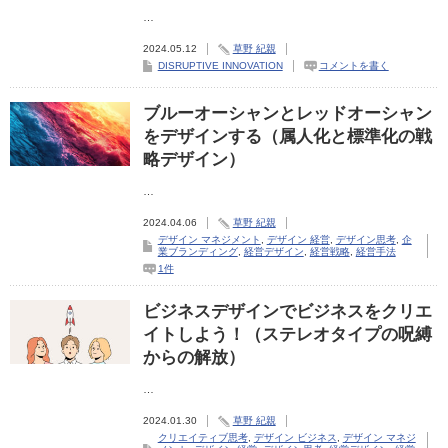
…
2024.05.12
草野 紀親
DISRUPTIVE INNOVATION
コメントを書く
ブルーオーシャンとレッドオーシャン
をデザインする（属人化と標準化の戦
略デザイン）
…
2024.04.06
草野 紀親
デザイン マネジメント
,
デザイン 経営
,
デザイン思考
,
企
業ブランディング
,
経営デザイン
,
経営戦略
,
経営手法
1件
ビジネスデザインでビジネスをクリエ
イトしよう！（ステレオタイプの呪縛
からの解放）
…
2024.01.30
草野 紀親
クリエイティブ思考
,
デザイン ビジネス
,
デザイン マネジ