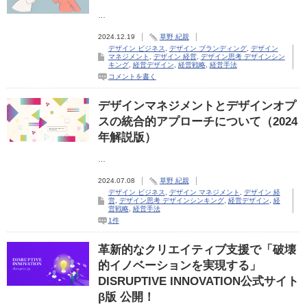
…
2024.12.19
草野 紀親
デザイン ビジネス
,
デザイン ブランディング
,
デザイン
マネジメント
,
デザイン 経営
,
デザイン思考 デザインシン
キング
,
経営デザイン
,
経営戦略
,
経営手法
コメントを書く
デザインマネジメントとデザインオプ
スの統合的アプローチについて（2024
年解説版）
…
2024.07.08
草野 紀親
デザイン ビジネス
,
デザイン マネジメント
,
デザイン 経
営
,
デザイン思考 デザインシンキング
,
経営デザイン
,
経
営戦略
,
経営手法
1件
革新的なクリエイティブ支援で「破壊
的イノベーションを実現する」
DISRUPTIVE INNOVATION公式サイト
β版 公開！