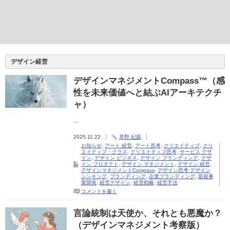
デザイン経営
デザインマネジメントCompass™（感
性を未来価値へと結ぶAIアーキテクチ
ャ）
…
2025.11.22
草野 紀親
お知らせ
,
アート 経営
,
アート思考
,
クリエイティブ
,
クリ
エイティブ・クラス
,
クリエイティブ思考
,
サービス デザ
イン
,
デザイン ビジネス
,
デザイン ブランディング
,
デザ
イン プロダクト
,
デザイン マネジメント
,
デザイン 経営
,
デザインマネジメントCompass
,
デザイン思考 デザイン
シンキング
,
ブランディング
,
企業ブランディング
,
新規事
業開発
,
経営デザイン
,
経営戦略
,
経営手法
コメントを書く
言論統制は天使か、それとも悪魔か？
（デザインマネジメント考察版）