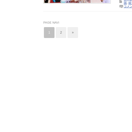
国
,
経
コメ
PAGE NAVI
1
2
»