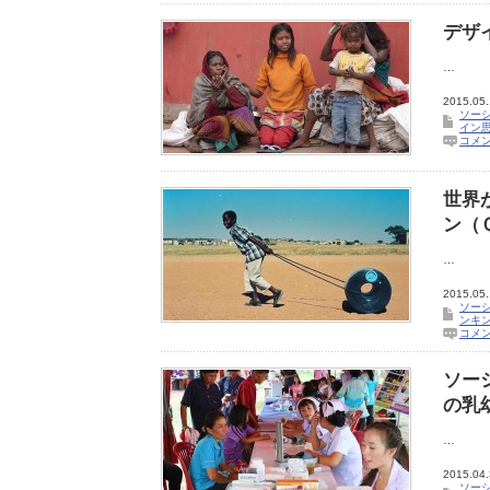
デザ
…
2015.05
ソー
イン
コメ
世界
ン（
…
2015.05
ソー
ンキ
コメ
ソー
の乳
…
2015.04
ソー