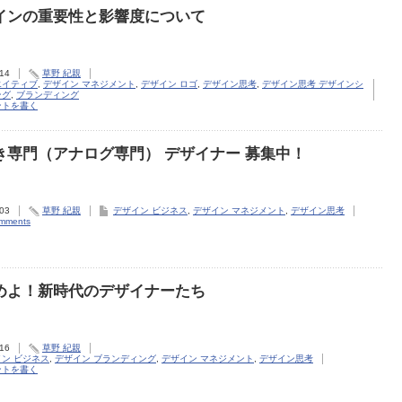
インの重要性と影響度について
.14
草野 紀親
エイティブ
,
デザイン マネジメント
,
デザイン ロゴ
,
デザイン思考
,
デザイン思考 デザインシ
ング
,
ブランディング
ントを書く
き専門（アナログ専門） デザイナー 募集中！
.03
草野 紀親
デザイン ビジネス
,
デザイン マネジメント
,
デザイン思考
omments
めよ！新時代のデザイナーたち
.16
草野 紀親
ン ビジネス
,
デザイン ブランディング
,
デザイン マネジメント
,
デザイン思考
ントを書く