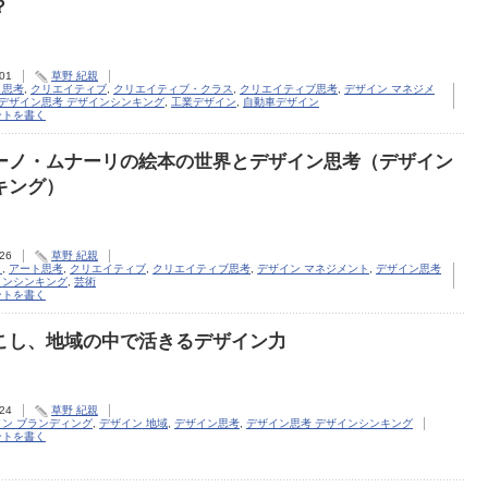
？
.01
草野 紀親
ト思考
,
クリエイティブ
,
クリエイティブ・クラス
,
クリエイティブ思考
,
デザイン マネジメ
デザイン思考 デザインシンキング
,
工業デザイン
,
自動車デザイン
ントを書く
ーノ・ムナーリの絵本の世界とデザイン思考（デザイン
キング）
.26
草野 紀親
ト
,
アート思考
,
クリエイティブ
,
クリエイティブ思考
,
デザイン マネジメント
,
デザイン思考
インシンキング
,
芸術
ントを書く
こし、地域の中で活きるデザイン力
.24
草野 紀親
イン ブランディング
,
デザイン 地域
,
デザイン思考
,
デザイン思考 デザインシンキング
ントを書く