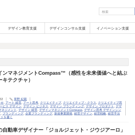
デザイン教育支援
デザインコンサル支援
イノベーション支援
インマネジメントCompass™（感性を未来価値へと結ぶ
アーキテクチャ）
22
草野 紀親
らせ
,
アート 経営
,
アート思考
,
クリエイティブ
,
クリエイティブ・クラス
,
クリエイティブ思
ービス デザイン
,
デザイン ビジネス
,
デザイン ブランディング
,
デザイン プロダクト
,
デザ
マネジメント
,
デザイン 経営
,
デザインマネジメントCompass
,
デザイン思考 デザインシン
グ
,
ブランディング
,
企業ブランディング
,
新規事業開発
,
経営デザイン
,
経営戦略
,
経営手法
ントを書く
の自動車デザイナー「ジョルジェット・ジウジアーロ」