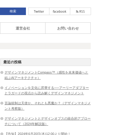
運営会社
お問い合わせ
最近の投稿
デザインマネジメントCompass™（感性を未来価値へと
結ぶAIアーキテクチャ）
イノベーションを文化に昇華する──アーリーアダプター
とラガードの視点から読み解くデザインマネジメント
言論統制は天使か、それとも悪魔か？（デザインマネジメ
ント考察版）
デザインマネジメントとデザインオプスの統合的アプロー
チについて（2024年解説版）
【告知】2024年6月20日(木)12:00より開始！