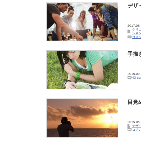
デザ
…
2017.08
クリ
ンキ
コメ
手描
…
2015.09
43 c
目覚
…
2015.05
デザイ
コメ