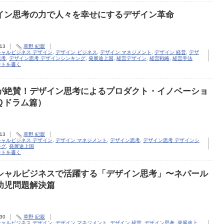
イン思考の力で人々を幸せにするデザイン革命
.13
草野 紀親
シャルビジネス デザイン
,
デザイン ビジネス
,
デザイン マネジメント
,
デザイン 経営
,
デザ
思考
,
デザイン思考 デザインシンキング
,
発展途上国
,
経営デザイン
,
経営戦略
,
経営手法
ントを書く
が絶賛！デザイン思考によるプロダクト・イノベーショ
Ｑドラム篇）
.13
草野 紀親
シャルビジネス デザイン
,
デザイン マネジメント
,
デザイン思考
,
デザイン思考 デザインシ
ング
,
発展途上国
ントを書く
シャルビジネスで活躍する「デザイン思考」〜ネパール
幼児問題解決篇
.30
草野 紀親
シャルビジネス デザイン
,
デザイン マネジメント
,
デザイン 経営
,
デザイン思考
,
発展途上