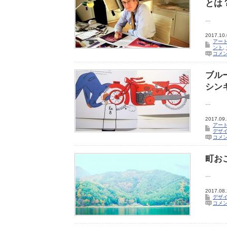
とは
…
2017.10
アー
ント
,
コメ
ブル
シン
…
2017.09
アー
デザ
コメ
町お
…
2017.08
デザ
コメ