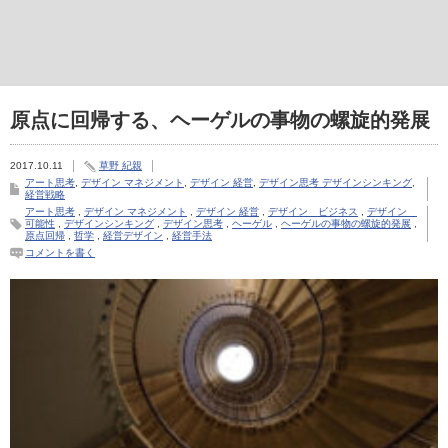
原点に回帰する、ヘーゲルの事物の螺旋的発展
2017.10.11
草野 紀親
アート思考
,
デザイン マネジメント
,
デザイン 経営
,
デザイン思考 デザインシンキング
,
経営戦略
アート思考
,
デザイン マネジメント
,
デザイン 経営
,
デザイン ビジネス
,
デザイン
可能性
,
デザインシンキング
,
デザイン思考
,
ヘーゲル
,
ヘーゲルの事物の螺旋的発展
,
原点回帰
,
哲学
,
経営デザイン
,
経営手法
コメントを書く