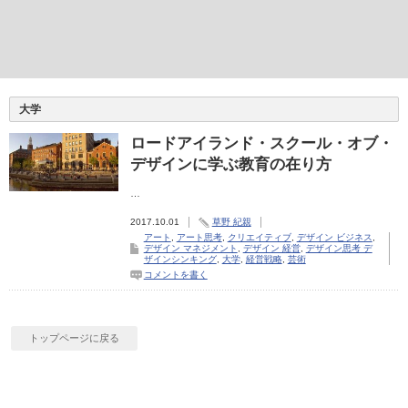
大学
ロードアイランド・スクール・オブ・
デザインに学ぶ教育の在り方
…
2017.10.01
草野 紀親
アート
,
アート思考
,
クリエイティブ
,
デザイン ビジネス
,
デザイン マネジメント
,
デザイン 経営
,
デザイン思考 デ
ザインシンキング
,
大学
,
経営戦略
,
芸術
コメントを書く
トップページに戻る