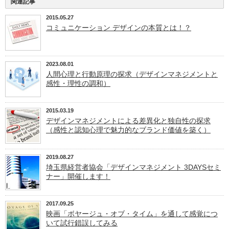
関連記事
2015.05.27
コミュニケーション デザインの本質とは！？
2023.08.01
人間心理と行動原理の探求（デザインマネジメントと
感性・理性の調和）
2015.03.19
デザインマネジメントによる差異化と独自性の探求
（感性と認知心理で魅力的なブランド価値を築く）
2019.08.27
埼玉県経営者協会「デザインマネジメント 3DAYSセミ
ナー」開催します！
2017.09.25
映画「ボヤージュ・オブ・タイム」を通して感覚につ
いて試行錯誤してみる