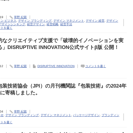
.19
草野 紀親
ン ビジネス
,
デザイン ブランディング
,
デザイン マネジメント
,
デザイン 経営
,
デザイン
 デザインシンキング
,
経営デザイン
,
経営戦略
,
経営手法
ントを書く
的なクリエイティブ支援で「破壊的イノベーションを実
」DISRUPTIVE INNOVATION公式サイトβ版 公開！
.12
草野 紀親
DISRUPTIVE INNOVATION
コメントを書く
包装技術協会（JPI）の月刊機関誌『包装技術』の2024年
号に寄稿しました。
.04
草野 紀親
らせ
,
デザイン ブランディング
,
デザイン マネジメント
,
パッケージデザイン
,
ブランディン
ントを書く