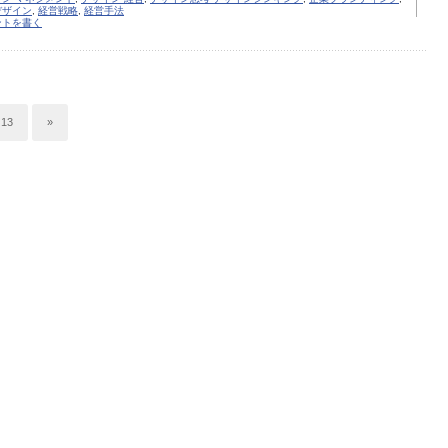
デザイン
,
経営戦略
,
経営手法
ントを書く
13
»