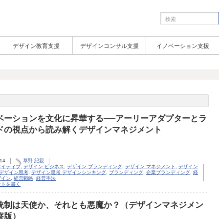
デザイン教育支援
デザインコンサル支援
イノベーション支援
ベーションを文化に昇華する──アーリーアダプターとラ
ドの視点から読み解くデザインマネジメント
.14
草野 紀親
エイティブ
,
デザイン ビジネス
,
デザイン ブランディング
,
デザイン マネジメント
,
デザイン
デザイン思考
,
デザイン思考 デザインシンキング
,
ブランディング
,
企業ブランディング
,
経
ザイン
,
経営戦略
,
経営手法
ントを書く
統制は天使か、それとも悪魔か？（デザインマネジメン
察版）