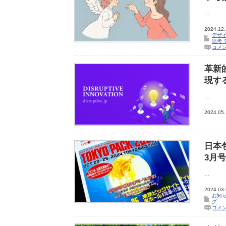
…
2024.12
デザイ
思考
コメ
革新
現する
…
2024.05
日本
3月
…
2024.03
お知
グ
コメ