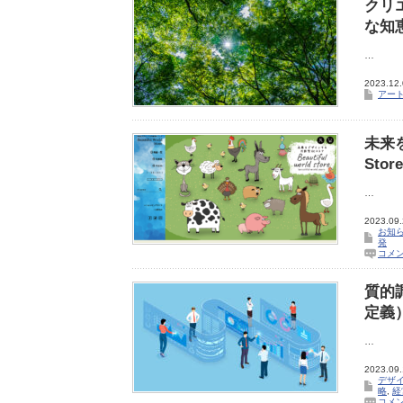
クリ
な知
…
2023.12
アー
未来を
Sto
…
2023.09
お知
発
コメ
質的
定義
…
2023.09
デザ
略
,
経
コメ