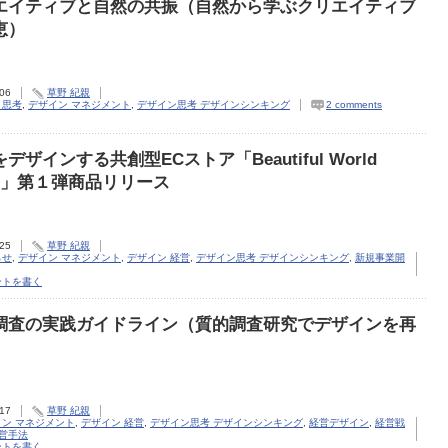
エイティブと自然の共振（自然から学ぶクリエイティブ
恵）
.06
草野 紀親
ト思考
,
デザイン マネジメント
,
デザイン思考 デザインシンキング
2 comments
デザインする共創型ECストア「Beautiful World
re」第１弾商品リリース
.25
草野 紀親
らせ
,
デザイン マネジメント
,
デザイン 経営
,
デザイン思考 デザインシンキング
,
新規事業開
ントを書く
調査の実践ガイドライン（質的調査研究でデザインを再
）
.17
草野 紀親
イン マネジメント
,
デザイン 経営
,
デザイン思考 デザインシンキング
,
経営デザイン
,
経営戦
営手法
ントを書く