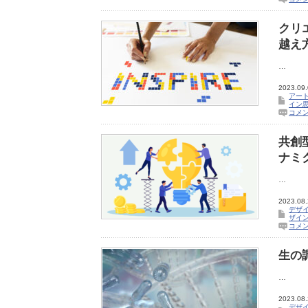
クリ
越え
…
2023.09
アー
イン
コメ
共創
ナミ
…
2023.08
デザ
ザイ
コメ
生の
…
2023.08
デザ