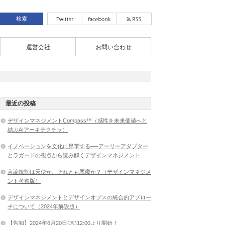
運営会社
お問い合わせ
最近の投稿
デザインマネジメントCompass™（感性を未来価値へと
結ぶAIアーキテクチャ）
イノベーションを文化に昇華する──アーリーアダプター
とラガードの視点から読み解くデザインマネジメント
言論統制は天使か、それとも悪魔か？（デザインマネジメ
ント考察版）
デザインマネジメントとデザインオプスの統合的アプロー
チについて（2024年解説版）
【告知】2024年6月20日(木)12:00より開始！