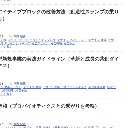
エイティブブロックの改善方法（創造性スランプの乗り
方）
.08
草野 紀親
ト思考
,
クリエイティブ
,
クリエイティブ思考
,
デザイン マネジメント
,
デザイン 経営
,
デザ
思考 デザインシンキング
,
経営デザイン
,
経営戦略
,
経営手法
ントを書く
型新規事業の実践ガイドライン（革新と成長の共創ダイ
クス）
.28
草野 紀親
イン マネジメント
,
デザイン 経営
,
デザイン思考 デザインシンキング
,
新規事業開発
,
経営デ
ン
,
経営戦略
,
経営手法
ントを書く
調和（プロバイオティクスとの繋がりを考察）
.27
草野 紀親
イン マネジメント
,
デザイン 経営
,
デザイン思考 デザインシンキング
,
企業ブランディング
,